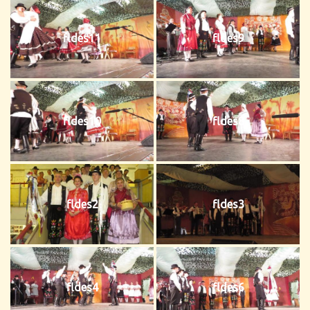
fldes11
fldes9
fldes10
fldes8
fldes2
fldes3
fldes4
fldes6