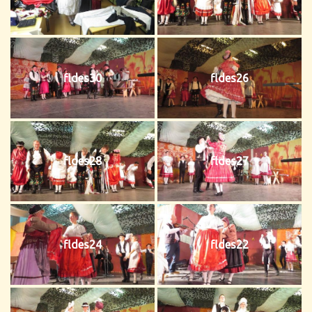
fldes30
fldes26
fldes28
fldes27
fldes24
fldes22