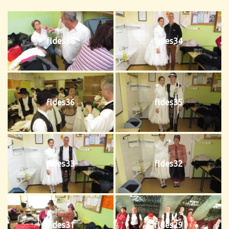
fldes38
fldes34
fldes36
fldes35
fldes33
fldes32
fldes31
fldes29