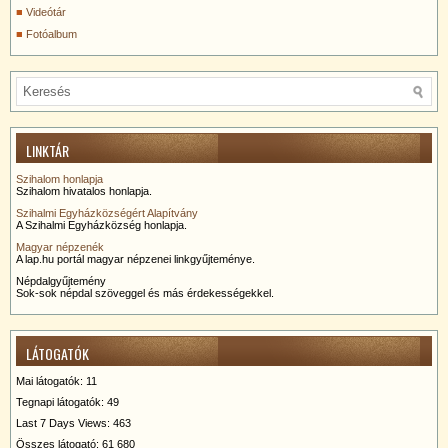
Videótár
Fotóalbum
LINKTÁR
Szihalom honlapja
Szihalom hivatalos honlapja.
Szihalmi Egyházközségért Alapítvány
A Szihalmi Egyházközség honlapja.
Magyar népzenék
A lap.hu portál magyar népzenei linkgyűjteménye.
Népdalgyűjtemény
Sok-sok népdal szöveggel és más érdekességekkel.
LÁTOGATÓK
Mai látogatók:
11
Tegnapi látogatók:
49
Last 7 Days Views:
463
Összes látogató:
61 680