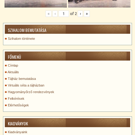
«
‹
of
2
›
»
SZIHALOM BEMUTATÁSA
Szihalom története
FŐMENÜ
Címlap
Aktuális
Tájház bemutatása
Virtuális séta a tájházban
Hagyományőrző rendezvények
Felkérések
Elérhetőségek
KIADVÁNYOK
Kiadványaink