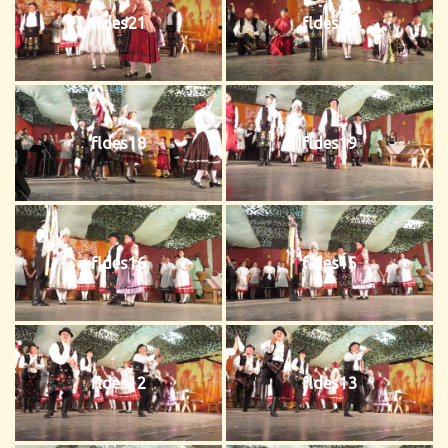
fldes21
fldes20
fldes18
fldes19
fldes16
fldes15
fldes12
fldes13