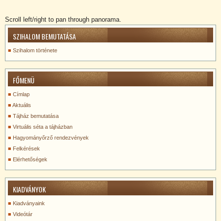
Scroll left/right to pan through panorama.
SZIHALOM BEMUTATÁSA
Szihalom története
FŐMENÜ
Címlap
Aktuális
Tájház bemutatása
Virtuális séta a tájházban
Hagyományőrző rendezvények
Felkérések
Elérhetőségek
KIADVÁNYOK
Kiadványaink
Videótár