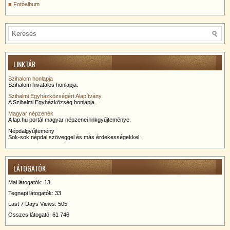
Fotóalbum
LINKTÁR
Szihalom honlapja
Szihalom hivatalos honlapja.
Szihalmi Egyházközségért Alapítvány
A Szihalmi Egyházközség honlapja.
Magyar népzenék
A lap.hu portál magyar népzenei linkgyűjteménye.
Népdalgyűjtemény
Sok-sok népdal szöveggel és más érdekességekkel.
LÁTOGATÓK
Mai látogatók:
13
Tegnapi látogatók:
33
Last 7 Days Views:
505
Összes látogató:
61 746