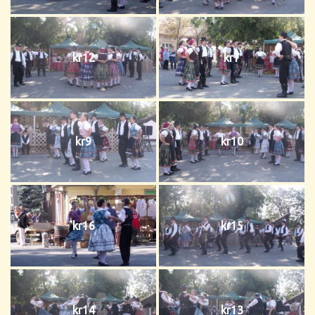
kr12
kr7
kr9
kr10
kr16
kr15
kr14
kr13