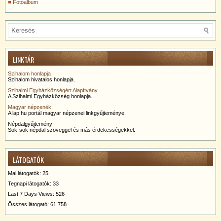
Fotóalbum
LINKTÁR
Szihalom honlapja
Szihalom hivatalos honlapja.
Szihalmi Egyházközségért Alapítvány
A Szihalmi Egyházközség honlapja.
Magyar népzenék
A lap.hu portál magyar népzenei linkgyűjteménye.
Népdalgyűjtemény
Sok-sok népdal szöveggel és más érdekességekkel.
LÁTOGATÓK
Mai látogatók:
25
Tegnapi látogatók:
33
Last 7 Days Views:
526
Összes látogató:
61 758