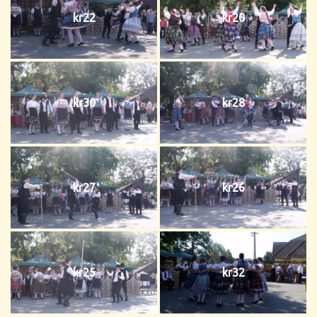
kr22
kr20
kr30
kr28
kr27
kr26
kr25
kr32