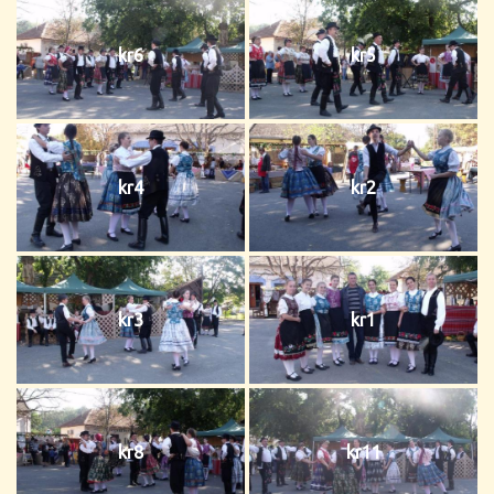
kr6
kr5
kr4
kr2
kr3
kr1
kr8
kr11