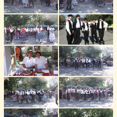
kr19
kr17
kr18
kr24
kr21
kr23