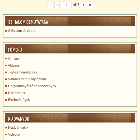
«
‹
of
3
›
»
SZIHALOM BEMUTATÁSA
Szihalom története
FŐMENÜ
Címlap
Aktuális
Tájház bemutatása
Virtuális séta a tájházban
Hagyományőrző rendezvények
Felkérések
Elérhetőségek
KIADVÁNYOK
Kiadványaink
Videótár