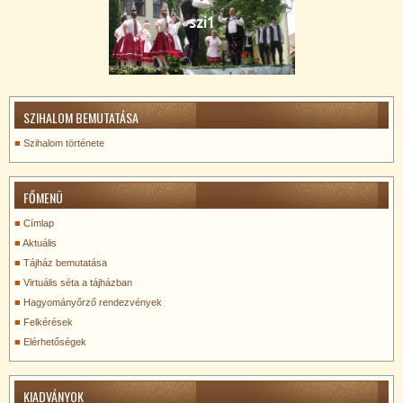
szi1
SZIHALOM BEMUTATÁSA
Szihalom története
FŐMENÜ
Címlap
Aktuális
Tájház bemutatása
Virtuális séta a tájházban
Hagyományőrző rendezvények
Felkérések
Elérhetőségek
KIADVÁNYOK