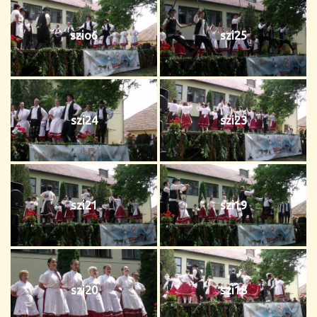
szio6
szi25
szi24
szi23
szi21
szi19
szi20
szi18