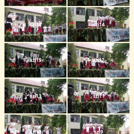
szi16
szi14
szi15
szi12
szi13
szi11
szi10
szi9