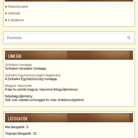
Kiadványaink
Videótár
Fotóalbum
LINKTÁR
Szihalom honlapja
Szihalom hivatalos honlapja.
Szihalmi Egyházközségért Alapítvány
A Szihalmi Egyházközség honlapja.
Magyar népzenék
A lap.hu portál magyar népzenei linkgyűjteménye.
Népdalgyűjtemény
Sok-sok népdal szöveggel és más érdekességekkel.
LÁTOGATÓK
Mai látogatók:
5
Tegnapi látogatók:
31