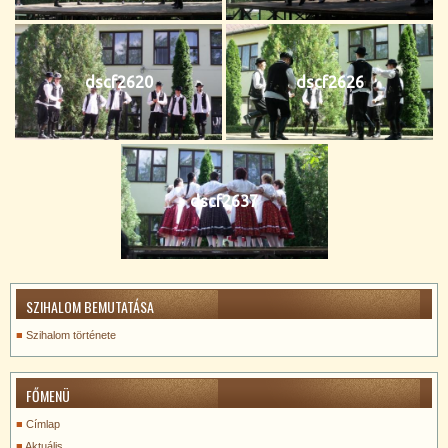
dscf2620
dscf2626
dscf2637
SZIHALOM BEMUTATÁSA
Szihalom története
FŐMENÜ
Címlap
Aktuális