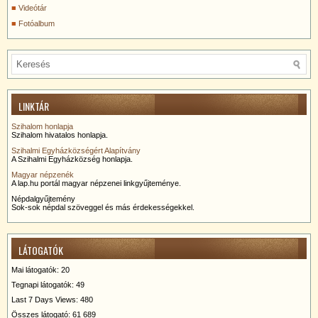
Videótár
Fotóalbum
LINKTÁR
Szihalom honlapja
Szihalom hivatalos honlapja.
Szihalmi Egyházközségért Alapítvány
A Szihalmi Egyházközség honlapja.
Magyar népzenék
A lap.hu portál magyar népzenei linkgyűjteménye.
Népdalgyűjtemény
Sok-sok népdal szöveggel és más érdekességekkel.
LÁTOGATÓK
Mai látogatók:
20
Tegnapi látogatók:
49
Last 7 Days Views:
480
Összes látogató:
61 689