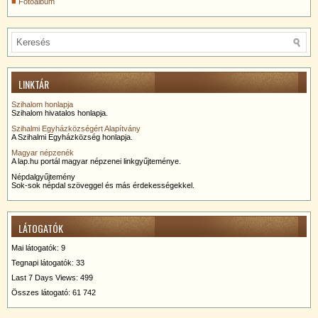
Fotóalbum
LINKTÁR
Szihalom honlapja
Szihalom hivatalos honlapja.
Szihalmi Egyházközségért Alapítvány
A Szihalmi Egyházközség honlapja.
Magyar népzenék
A lap.hu portál magyar népzenei linkgyűjteménye.
Népdalgyűjtemény
Sok-sok népdal szöveggel és más érdekességekkel.
LÁTOGATÓK
Mai látogatók:
9
Tegnapi látogatók:
33
Last 7 Days Views:
499
Összes látogató:
61 742