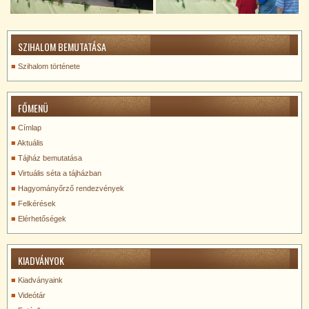
SZIHALOM BEMUTATÁSA
Szihalom története
FŐMENÜ
Címlap
Aktuális
Tájház bemutatása
Virtuális séta a tájházban
Hagyományőrző rendezvények
Felkérések
Elérhetőségek
KIADVÁNYOK
Kiadványaink
Videótár