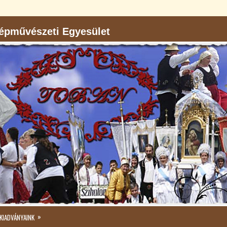
pművészeti Egyesület
»
KIADVÁNYAINK