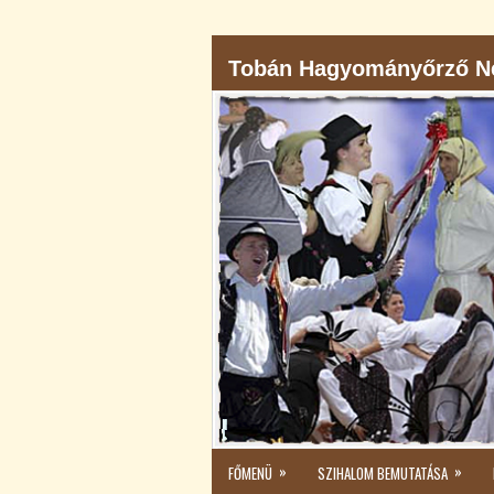
Tobán Hagyományőrző Né
»
»
FŐMENÜ
SZIHALOM BEMUTATÁSA