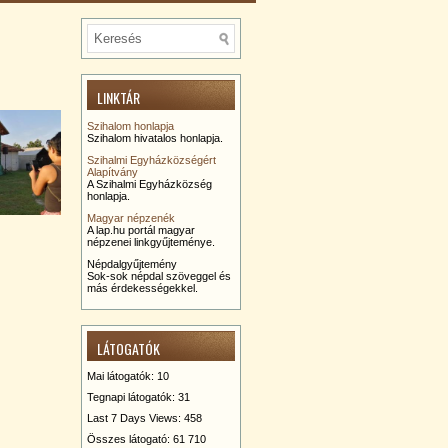
LINKTÁR
Szihalom honlapja
Szihalom hivatalos honlapja.
Szihalmi Egyházközségért
Alapítvány
A Szihalmi Egyházközség
honlapja.
Magyar népzenék
A lap.hu portál magyar
népzenei linkgyűjteménye.
Népdalgyűjtemény
Sok-sok népdal szöveggel és
más érdekességekkel.
LÁTOGATÓK
Mai látogatók:
10
Tegnapi látogatók:
31
Last 7 Days Views:
458
Összes látogató:
61 710