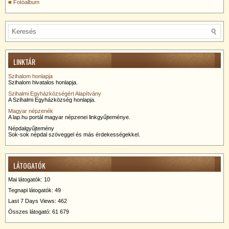
Fotóalbum
LINKTÁR
Szihalom honlapja
Szihalom hivatalos honlapja.
Szihalmi Egyházközségért Alapítvány
A Szihalmi Egyházközség honlapja.
Magyar népzenék
A lap.hu portál magyar népzenei linkgyűjteménye.
Népdalgyűjtemény
Sok-sok népdal szöveggel és más érdekességekkel.
LÁTOGATÓK
Mai látogatók:
10
Tegnapi látogatók:
49
Last 7 Days Views:
462
Összes látogató:
61 679