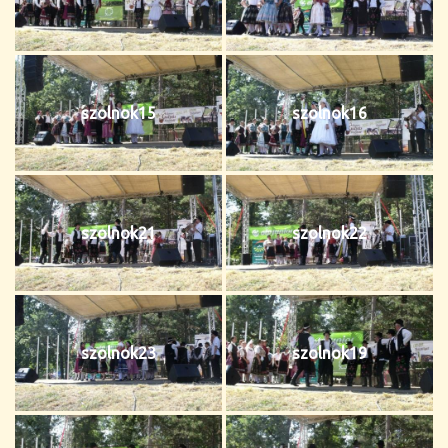
szolnok15
szolnok16
szolnok21
szolnok22
szolnok23
szolnok19