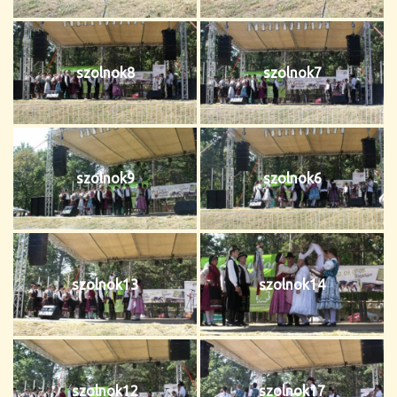
szolnok8
szolnok7
szolnok9
szolnok6
szolnok13
szolnok14
szolnok12
szolnok17