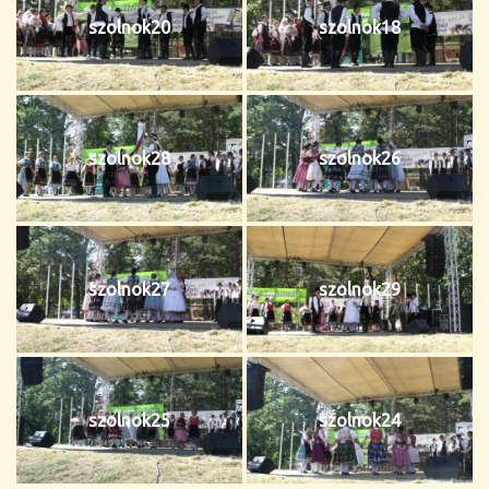
szolnok20
szolnok18
szolnok28
szolnok26
szolnok27
szolnok29
szolnok25
szolnok24