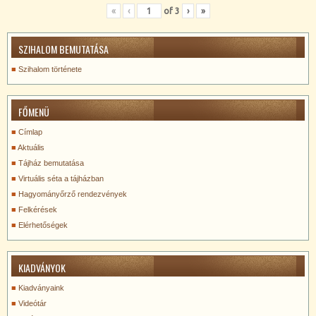
«
‹
of
3
›
»
SZIHALOM BEMUTATÁSA
Szihalom története
FŐMENÜ
Címlap
Aktuális
Tájház bemutatása
Virtuális séta a tájházban
Hagyományőrző rendezvények
Felkérések
Elérhetőségek
KIADVÁNYOK
Kiadványaink
Videótár