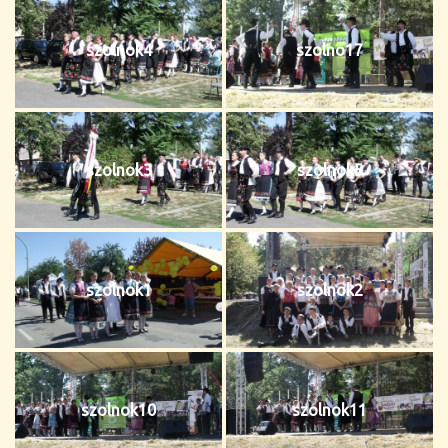
szolnok4
szolno17
szolnok3
szolnok5
szolnok1
szolnok2
szolnok10
szolnok11