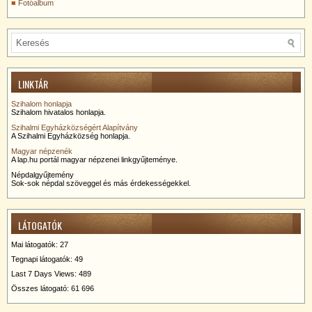
Fotóalbum
LINKTÁR
Szihalom honlapja
Szihalom hivatalos honlapja.
Szihalmi Egyházközségért Alapítvány
A Szihalmi Egyházközség honlapja.
Magyar népzenék
A lap.hu portál magyar népzenei linkgyűjteménye.
Népdalgyűjtemény
Sok-sok népdal szöveggel és más érdekességekkel.
LÁTOGATÓK
Mai látogatók:
27
Tegnapi látogatók:
49
Last 7 Days Views:
489
Összes látogató:
61 696