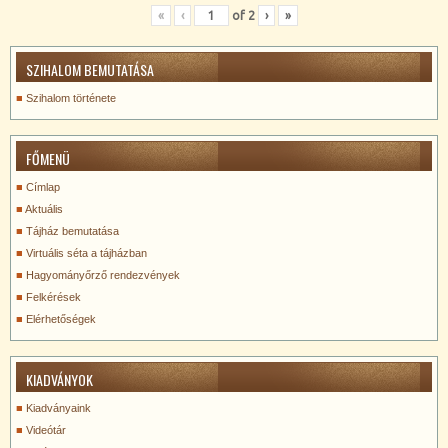
«
‹
of
2
›
»
SZIHALOM BEMUTATÁSA
Szihalom története
FŐMENÜ
Címlap
Aktuális
Tájház bemutatása
Virtuális séta a tájházban
Hagyományőrző rendezvények
Felkérések
Elérhetőségek
KIADVÁNYOK
Kiadványaink
Videótár