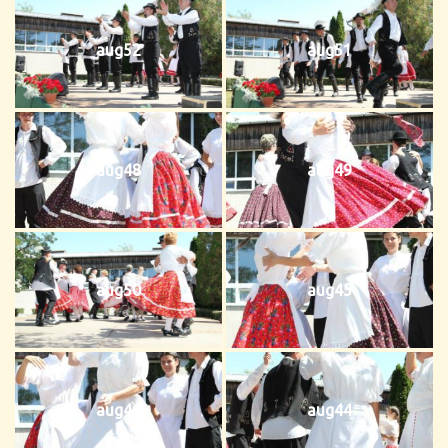
aug52
aug51
aug48
aug49
aug50
aug45
aug46
aug44