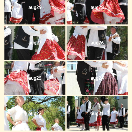
aug29
aug28
aug27
aug26
aug25
aug24
aug22
aug21