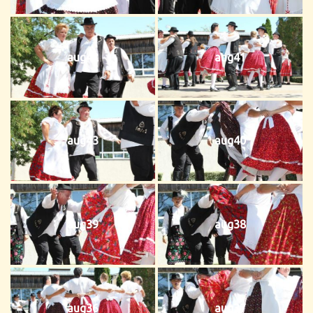
aug42
aug41
aug43
aug40
aug39
aug38
aug36
aug37