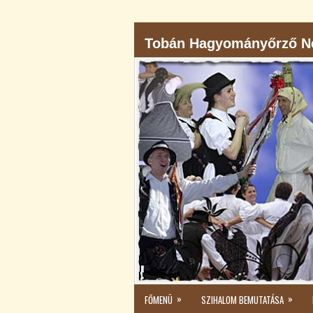
Tobán Hagyományőrző Né
»
»
FŐMENÜ
SZIHALOM BEMUTATÁSA