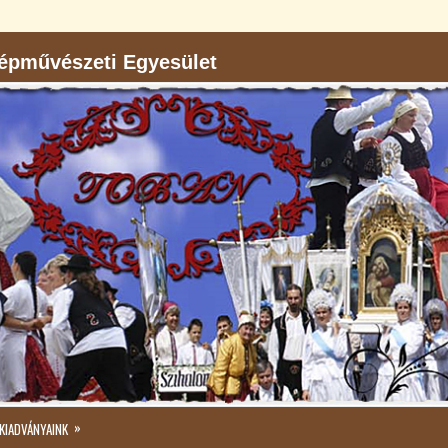
pművészeti Egyesület
»
KIADVÁNYAINK