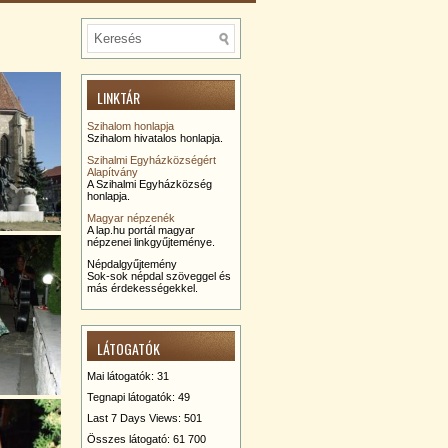
LINKTÁR
Szihalom honlapja
Szihalom hivatalos honlapja.
Szihalmi Egyházközségért
Alapítvány
A Szihalmi Egyházközség
honlapja.
Magyar népzenék
A lap.hu portál magyar
népzenei linkgyűjteménye.
Népdalgyűjtemény
Sok-sok népdal szöveggel és
más érdekességekkel.
LÁTOGATÓK
Mai látogatók:
31
Tegnapi látogatók:
49
Last 7 Days Views:
501
Összes látogató:
61 700