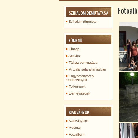
Fotóal
SZIHALOM BEMUTATÁSA
Szihalom története
FŐMENÜ
Címlap
Aktuális
Tájház bemutatása
Virtuális séta a tájházban
Hagyományőrző
rendezvények
Felkérések
Elérhetőségek
KIADVÁNYOK
Kiadványaink
Videótár
Fotóalbum