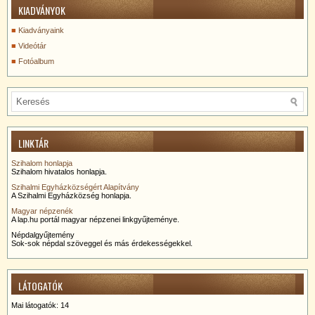
KIADVÁNYOK
Kiadványaink
Videótár
Fotóalbum
LINKTÁR
Szihalom honlapja
Szihalom hivatalos honlapja.
Szihalmi Egyházközségért Alapítvány
A Szihalmi Egyházközség honlapja.
Magyar népzenék
A lap.hu portál magyar népzenei linkgyűjteménye.
Népdalgyűjtemény
Sok-sok népdal szöveggel és más érdekességekkel.
LÁTOGATÓK
Mai látogatók:
14