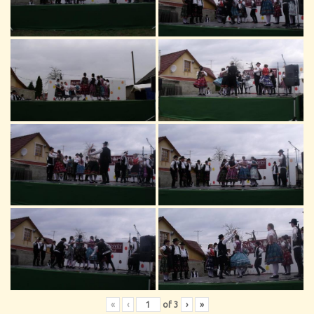
«
‹
of
3
›
»