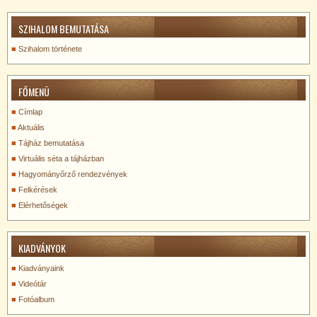
SZIHALOM BEMUTATÁSA
Szihalom története
FŐMENÜ
Címlap
Aktuális
Tájház bemutatása
Virtuális séta a tájházban
Hagyományőrző rendezvények
Felkérések
Elérhetőségek
KIADVÁNYOK
Kiadványaink
Videótár
Fotóalbum