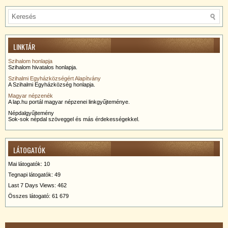
LINKTÁR
Szihalom honlapja
Szihalom hivatalos honlapja.
Szihalmi Egyházközségért Alapítvány
A Szihalmi Egyházközség honlapja.
Magyar népzenék
A lap.hu portál magyar népzenei linkgyűjteménye.
Népdalgyűjtemény
Sok-sok népdal szöveggel és más érdekességekkel.
LÁTOGATÓK
Mai látogatók:
10
Tegnapi látogatók:
49
Last 7 Days Views:
462
Összes látogató:
61 679